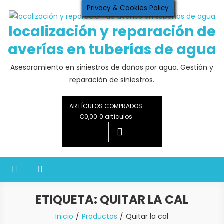
Saltar
Privacy & Cookies Policy
al
localización y reparación de
contenido
averías en tuberías de agua
Asesoramiento en siniestros de daños por agua. Gestión y
reparación de siniestros.
ARTÍCULOS COMPRADOS
€0,00
0 artículos
ETIQUETA:
QUITAR LA CAL
Inicio
Productos
Quitar la cal