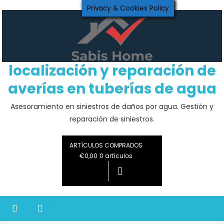
Saltar
Privacy & Cookies Policy
al
contenido
localización y reparación de
averías en tuberías de agua
Asesoramiento en siniestros de daños por agua. Gestión y
reparación de siniestros.
ARTÍCULOS COMPRADOS
€0,00
0 artículos